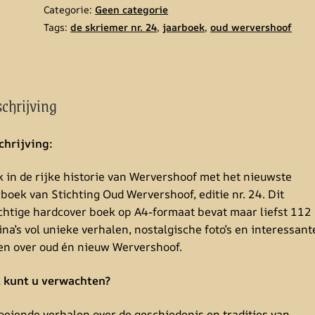
n
Categorie:
Geen categorie
a
Tags:
de skriemer nr. 24
,
jaarboek
,
oud wervershoof
t
i
v
e
chrijving
:
chrijving:
k in de rijke historie van Wervershoof met het nieuwste
boek van Stichting Oud Wervershoof, editie nr. 24. Dit
chtige hardcover boek op A4-formaat bevat maar liefst 112
na’s vol unieke verhalen, nostalgische foto’s en interessant
ten over oud én nieuw Wervershoof.
 kunt u verwachten?
oeiende verhalen over de geschiedenis en tradities van