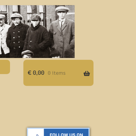
€
0,00
0 items