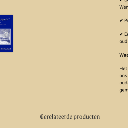
Wer
✔ Pr
✔ E
oud
Waa
Het
ons
oud
gem
Gerelateerde producten