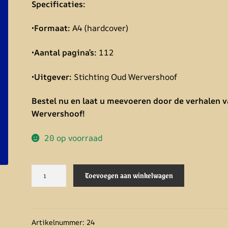
Specificaties:
•
Formaat:
A4 (hardcover)
•
Aantal pagina’s:
112
•
Uitgever:
Stichting Oud Wervershoof
Bestel nu en laat u meevoeren door de verhalen 
Wervershoof!
20 op voorraad
Skriemer
A
Toevoegen aan winkelwagen
nr.
l
24
t
aantal
e
r
Artikelnummer:
24