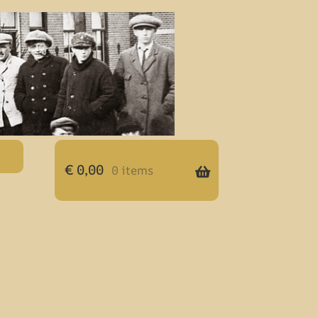
€
0,00
0 items