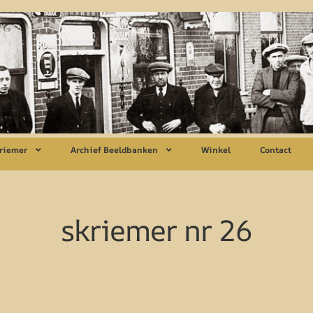
riemer
Archief Beeldbanken
Winkel
Contact
skriemer nr 26